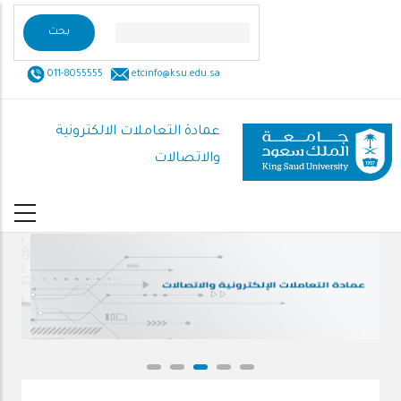
تجاوز
إلى
المحتوى
011-8055555
etcinfo@ksu.edu.sa
الرئيسي
عمادة التعاملات الالكترونية
والاتصالات