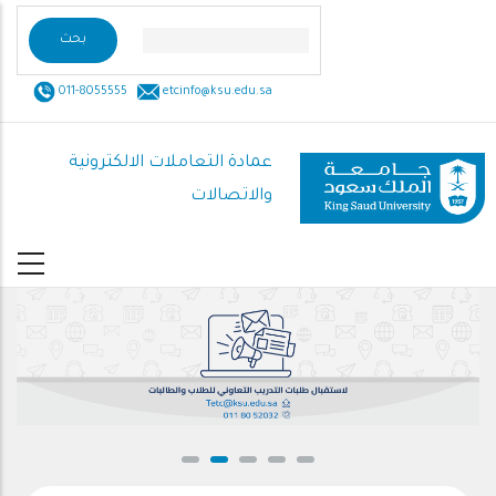
تجاوز
إلى
المحتوى
011-8055555
etcinfo@ksu.edu.sa
الرئيسي
عمادة التعاملات الالكترونية
والاتصالات