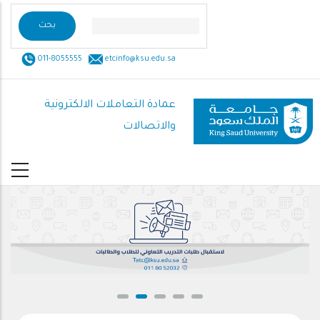
تجاوز
إلى
المحتوى
011-8055555
etcinfo@ksu.edu.sa
الرئيسي
عمادة التعاملات الالكترونية
والاتصالات