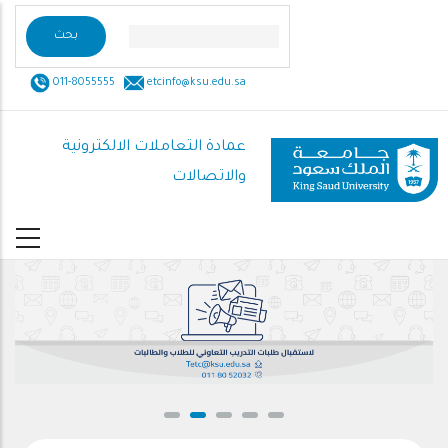
تجاوز
إلى
المحتوى
011-8055555
etcinfo@ksu.edu.sa
الرئيسي
عمادة التعاملات الالكترونية
والاتصالات