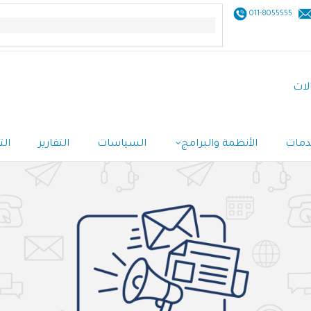
011-8055555
لات
خدمات
الأنظمة والبرامج
السياسات
التقارير
الت