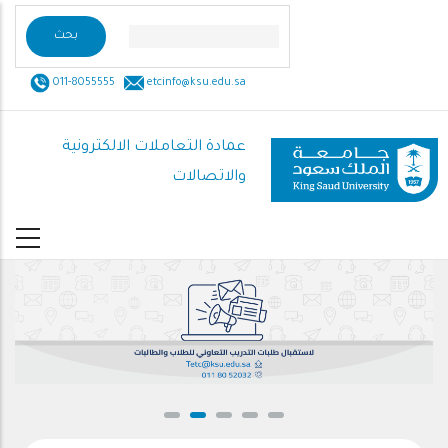
تجاوز
إلى
المحتوى
011-8055555
etcinfo@ksu.edu.sa
الرئيسي
عمادة التعاملات الالكترونية
والاتصالات