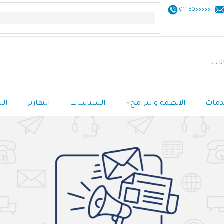
011-8055555
لات
خدمات
الأنظمة والبرامج
السياسات
التقارير
الت