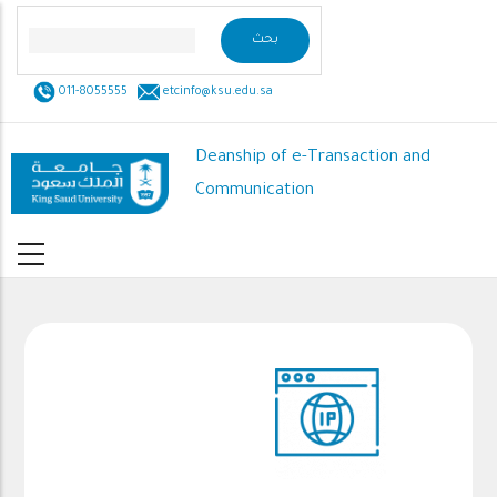
Skip
to
main
011-8055555
etcinfo@ksu.edu.sa
content
Deanship of e-Transaction and
Communication