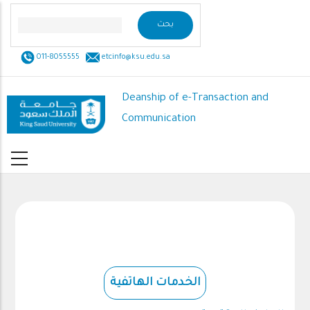
Skip
to
main
011-8055555
etcinfo@ksu.edu.sa
content
Deanship of e-Transaction and
Communication
الخدمات الهاتفية