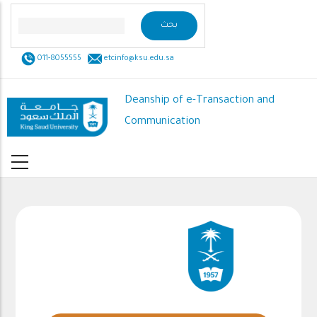
Skip
to
main
011-8055555
etcinfo@ksu.edu.sa
content
Deanship of e-Transaction and
Communication