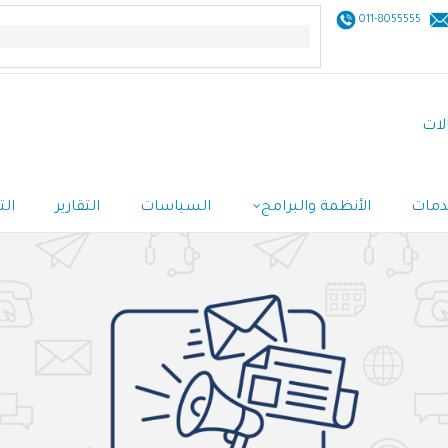
011-8055555
لات
خدمات
الأنظمة والبرامج
السياسات
التقارير
الت